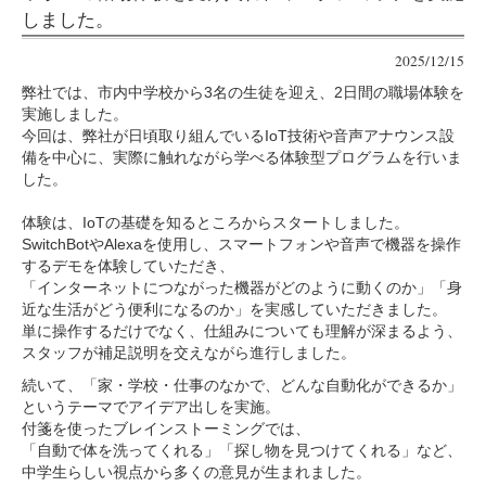
しました。
2025/12/15
弊社では、市内中学校から3名の生徒を迎え、2日間の職場体験を
実施しました。
今回は、弊社が日頃取り組んでいるIoT技術や音声アナウンス設
備を中心に、実際に触れながら学べる体験型プログラムを行いま
した。
体験は、IoTの基礎を知るところからスタートしました。
SwitchBotやAlexaを使用し、スマートフォンや音声で機器を操作
するデモを体験していただき、
「インターネットにつながった機器がどのように動くのか」「身
近な生活がどう便利になるのか」を実感していただきました。
単に操作するだけでなく、仕組みについても理解が深まるよう、
スタッフが補足説明を交えながら進行しました。
続いて、「家・学校・仕事のなかで、どんな自動化ができるか」
というテーマでアイデア出しを実施。
付箋を使ったブレインストーミングでは、
「自動で体を洗ってくれる」「探し物を見つけてくれる」など、
中学生らしい視点から多くの意見が生まれました。