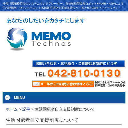
神奈川県相模原市のシステムインテグレーター。自律移動型協働ロボットやAMR・AGVによる
工程間搬送、IoTシステムによる情報可視化や工程改善など、省人化の各種ソリューション。
MENU
生活困窮者自立支援制度について
ホーム
>
記事
>
生活困窮者自立支援制度について