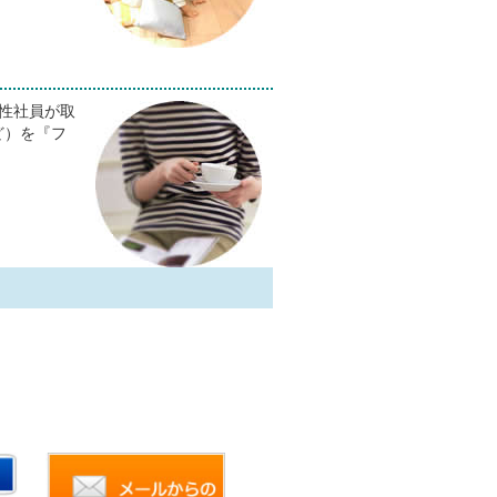
性社員が取
ど）を『フ