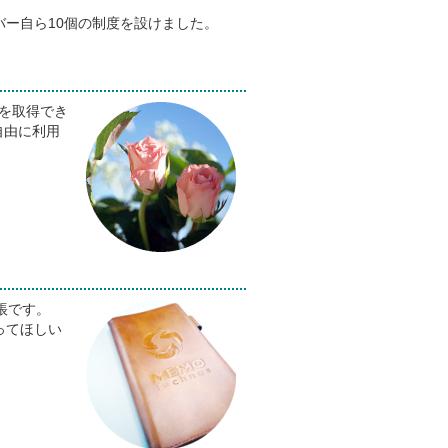
バー自ら10個の制度を設けました。
を取得でき
自由に利用
帳です。
ってほしい