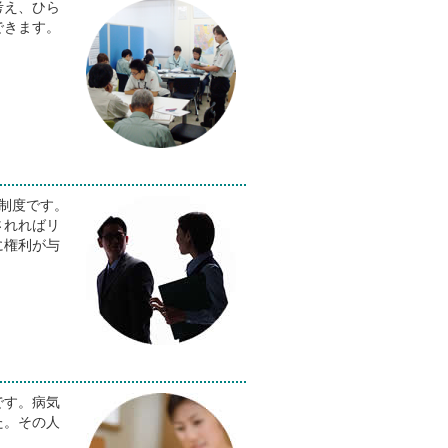
考え、ひら
できます。
制度です。
されればリ
に権利が与
です。病気
た。その人