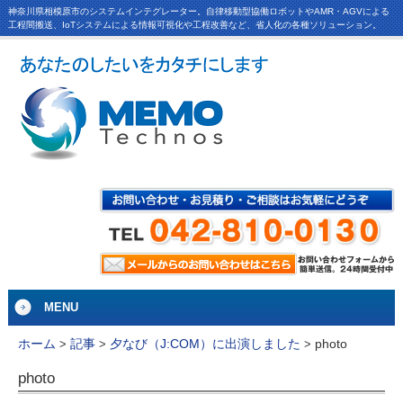
神奈川県相模原市のシステムインテグレーター。自律移動型協働ロボットやAMR・AGVによる
工程間搬送、IoTシステムによる情報可視化や工程改善など、省人化の各種ソリューション。
MENU
photo
ホーム
>
記事
>
夕なび（J:COM）に出演しました
>
photo