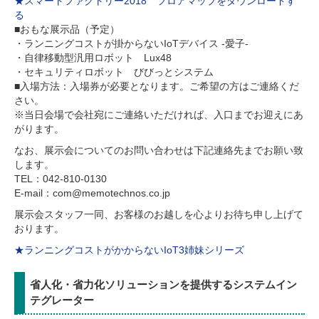
★スマートファクトリー2018 フロアマップをダウンロードす
る
■おもな展示品（予定）
・ランニングコストが掛からないIoTデバイス -愛子-
・自律移動型汎用ロボット Lux48
・セキュリティロボット びびっとシステム
■入場方法：入場券が必要となります。ご希望の方はご連絡くだ
さい。
※当日会場で会社宛にご連絡いただければ、入口までお迎えにあ
がります。
なお、展示会についてのお問い合わせは下記連絡先までお願い致
します。
TEL：042-810-0130
E-mail：com@memotechnos.co.jp
展示会スタッフ一同、お客様のお越しを心よりお待ち申し上げて
おります。
★ランニングコストがかからないIoT3姉妹シリーズ
省人化・省力化ソリューションを提供するシステムイン
テグレーター