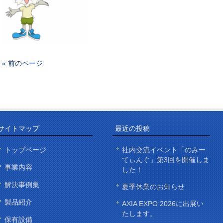
« 前のページ
サイトマップ
最近の投稿
トップページ
社内交流イベント「のみー
てぃんぐ」第3回を開催しま
事業内容
した！
解決事例集
夏季休業のお知らせ
製品紹介
AXIA EXPO 2026に出展い
たします。
保有設備