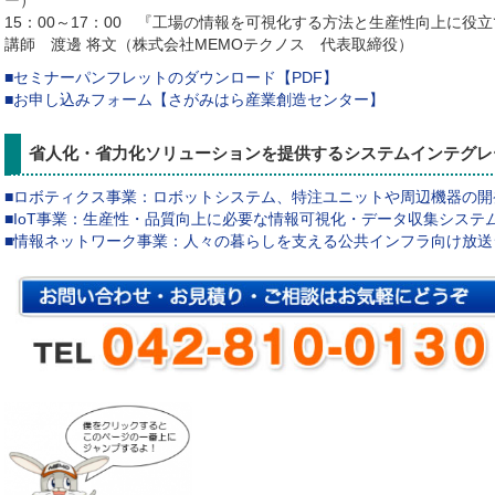
ー）
15：00～17：00 『工場の情報を可視化する方法と生産性向上に役
講師 渡邊 将文（株式会社MEMOテクノス 代表取締役）
■セミナーパンフレットのダウンロード【PDF】
■お申し込みフォーム【さがみはら産業創造センター】
省人化・省力化ソリューションを提供するシステムインテグレ
■ロボティクス事業：ロボットシステム、特注ユニットや周辺機器の開
■IoT事業：生産性・品質向上に必要な情報可視化・データ収集システ
■情報ネットワーク事業：人々の暮らしを支える公共インフラ向け放送