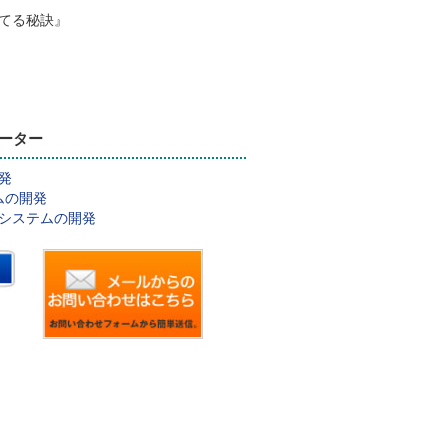
立てる秘訣』
ーター
発
ムの開発
システムの開発