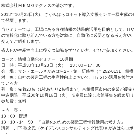
株式会社ＭＥＭＯテクノスの清水です。
2018年10月23日(火)、さがみはらロボット導入支援センター様主
て登壇します。
当セミナーでは、工場にある各種情報の効果的活用を目的として、ITや
の情報化に取り組んでいる方を対象に、自動化に必要となる考え方や
交えてご紹介します。
省人化や生産性向上に役立つ知識を学びたい方、ぜひご参加ください
コース：情報自動化セミナー 10月期
日 時：平成30年10月23日（火） 13 : 00～17 : 00
会 場：サン・エールさがみはら2F・第一研修室（〒252-0131 相模原
対 象：自社の製造工程の生産性向上において、IT/IoTの活用を検
でいる方
募 集：先着20名（1社あたり2名様まで）※相模原市内の企業が優先
申込期限：平成30年10月16日（火） ※定員に達し次第募集を締め切
参加費：無料
～内 容～
13：00 開講
13：10～14：50 『自動化のための製造工程情報活用の考え方』
講師 川下 敬之氏（ケイデンスコンサルティング代表/さがみはらロボ