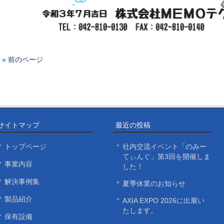
« 前のページ
サイトマップ
最近の投稿
トップページ
社内交流イベント「のみー
てぃんぐ」第3回を開催しま
事業内容
した！
解決事例集
夏季休業のお知らせ
製品紹介
AXIA EXPO 2026に出展い
たします。
保有設備