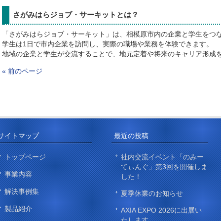
さがみはらジョブ・サーキットとは？
「さがみはらジョブ・サーキット」は、相模原市内の企業と学生をつ
学生は1日で市内企業を訪問し、実際の職場や業務を体験できます。
地域の企業と学生が交流することで、地元定着や将来のキャリア形成
« 前のページ
サイトマップ
最近の投稿
トップページ
社内交流イベント「のみー
てぃんぐ」第3回を開催しま
事業内容
した！
解決事例集
夏季休業のお知らせ
製品紹介
AXIA EXPO 2026に出展い
たします。