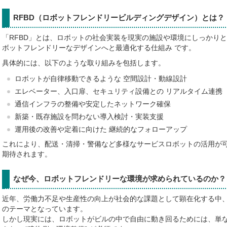
RFBD（ロボットフレンドリービルディングデザイン）とは？
「RFBD」とは、ロボットの社会実装を現実の施設や環境にしっかりと
ボットフレンドリーなデザインへと最適化する仕組み です。
具体的には、以下のような取り組みを包括します。
ロボットが自律移動できるような 空間設計・動線設計
エレベーター、入口扉、セキュリティ設備との リアルタイム連携
通信インフラの整備や安定したネットワーク確保
新築・既存施設を問わない導入検討・実装支援
運用後の改善や定着に向けた 継続的なフォローアップ
これにより、配送・清掃・警備など多様なサービスロボットの活用が
期待されます。
なぜ今、ロボットフレンドリーな環境が求められているのか？
近年、労働力不足や生産性の向上が社会的な課題として顕在化する中、
のテーマとなっています。
しかし現実には、ロボットがビルの中で自由に動き回るためには、単