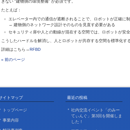
きない “建物側の環境整備” が必須です。
たとえば：
エレベーター内での通信が遮断されることで、ロボットが正確に
→ 建物側のネットワーク設計そのものを見直す必要がある
セキュリティ扉や人との動線が混在する空間では、ロボットが安
こうしたハードルを解消し、人とロボットが共存する空間を標準化する取
詳細はこちら→
RFBD
« 前のページ
サイトマップ
最近の投稿
トップページ
社内交流イベント「のみー
てぃんぐ」第3回を開催しま
事業内容
した！