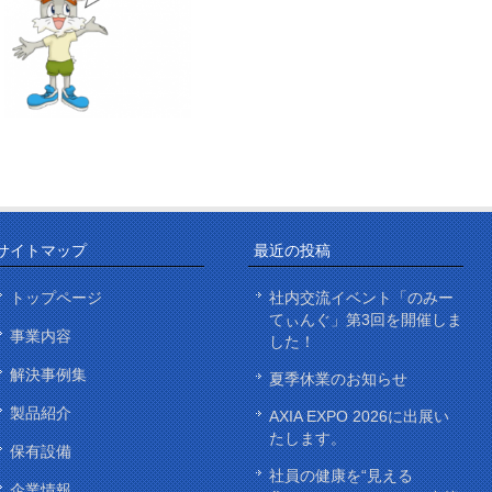
サイトマップ
最近の投稿
トップページ
社内交流イベント「のみー
てぃんぐ」第3回を開催しま
事業内容
した！
解決事例集
夏季休業のお知らせ
製品紹介
AXIA EXPO 2026に出展い
たします。
保有設備
社員の健康を“見える
企業情報