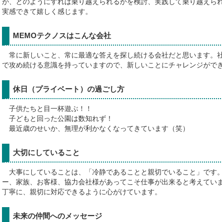
が、どのようにすれば乗り越えられるかを検討、実践して乗り越えら
実感できて嬉しく感じます。
MEMOテクノスはこんな会社
常に新しいこと、常に最適な答えを探し続ける会社だと思います。社
で攻め続ける意識を持っていますので、新しいことにチャレンジがで
休日（プライベート）の過ごし方
子供たちと目一杯遊ぶ！！
子どもと回った公園は数知れず！
最近歳のせいか、無理が利かなくなってきています（笑）
大切にしていること
大事にしていることは、「冷静であることと親切でいること」です。
ー、家族、お客様、協力会社様があってこそ仕事が出来ると考えてい
丁寧に、親切に対応できるように心がけています。
未来の仲間へのメッセージ