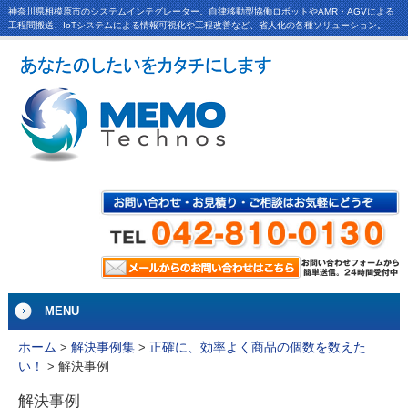
神奈川県相模原市のシステムインテグレーター。自律移動型協働ロボットやAMR・AGVによる
工程間搬送、IoTシステムによる情報可視化や工程改善など、省人化の各種ソリューション。
MENU
ホーム
>
解決事例集
>
正確に、効率よく商品の個数を数えた
解決事例
い！
>
解決事例