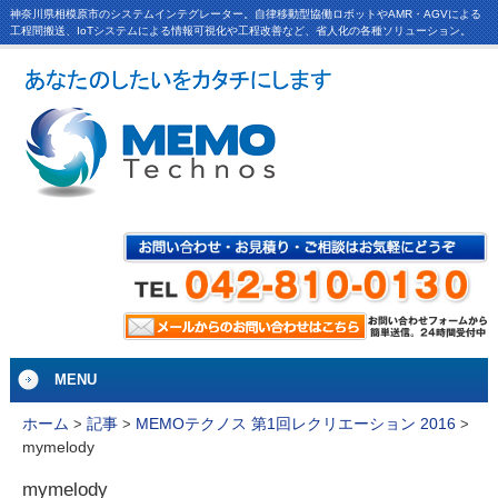
神奈川県相模原市のシステムインテグレーター。自律移動型協働ロボットやAMR・AGVによる
工程間搬送、IoTシステムによる情報可視化や工程改善など、省人化の各種ソリューション。
MENU
ホーム
>
記事
>
MEMOテクノス 第1回レクリエーション 2016
>
mymelody
mymelody