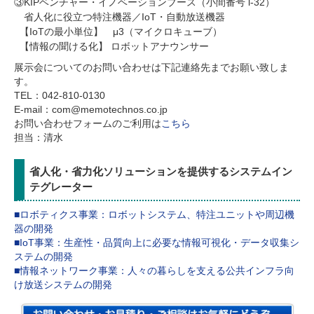
③KIPベンチャー・イノベーションブース（小間番号 l-32）

　省人化に役立つ特注機器／IoT・自動放送機器

  【IoTの最小単位】　μ3（マイクロキューブ）

  【情報の聞ける化】 ロボットアナウンサー
展示会についてのお問い合わせは下記連絡先までお願い致しま
す。
TEL：042-810-0130
E-mail：com@memotechnos.co.jp
お問い合わせフォームのご利用は
こちら
担当：清水
省人化・省力化ソリューションを提供するシステムイン
テグレーター
■ロボティクス事業：ロボットシステム、特注ユニットや周辺機
器の開発
■IoT事業：生産性・品質向上に必要な情報可視化・データ収集シ
ステムの開発
■情報ネットワーク事業：人々の暮らしを支える公共インフラ向
け放送システムの開発