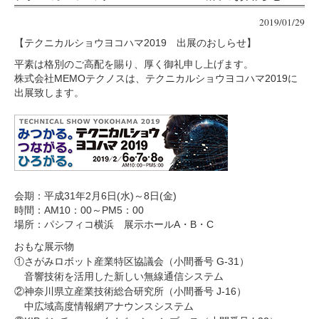
2019/01/29
【テクニカルショウヨコハマ2019 出展のおしらせ】
平素は格別のご高配を賜り、厚く御礼申し上げます。
株式会社MEMOテクノスは、テクニカルショウヨコハマ2019に
出展致します。
会期：平成31年2月6日(水)～8日(金)
時間：AM10：00～PM5：00
場所：パシフィコ横浜 展示ホールA・B・C
おもな展示物

①さがみロボット産業特区協議会（小間番号 G-31）

　音響技術を活用した新しい無線通信システム

②神奈川県立産業技術総合研究所（小間番号 J-16）

　中広域高度情報網アナウンスシステム
