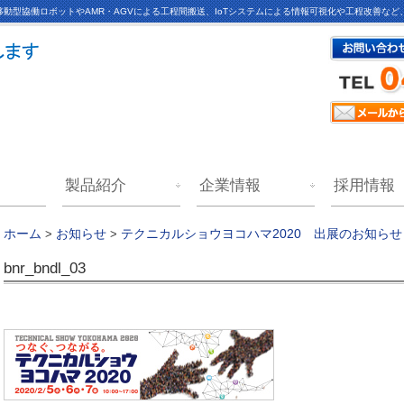
動型協働ロボットやAMR・AGVによる工程間搬送、IoTシステムによる情報可視化や工程改善な
製品紹介
企業情報
採用情報
ホーム
>
お知らせ
>
テクニカルショウヨコハマ2020 出展のお知らせ
bnr_bndl_03