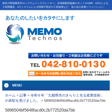
神奈川県相模原市のシステムインテグレーター。自律移動型協働ロボットやAMR・AGVによる
工程間搬送、IoTシステムによる情報可視化や工程改善など、省人化の各種ソリューション。
MENU
ホーム
>
記事
>
令和６年「九都県市のきらりと光る産業技術」
5896504bf5648facd0c2b772520da7bb
の表彰を受けました。
>
5896504bf5648facd0c2b772520da7bb