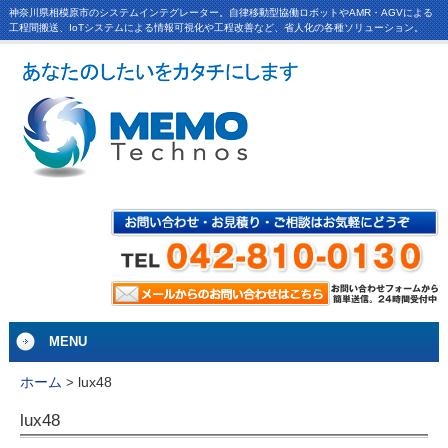
神奈川県相模原市のシステムインテグレーター。自律移動型協働ロボットやAMR・AGVによる
工程間搬送、IoTシステムによる情報可視化や工程改善など、省人化の各種ソリューション。
MENU
lux48
ホーム
>
lux48