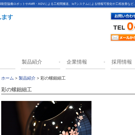
動型協働ロボットやAMR・AGVによる工程間搬送、IoTシステムによる情報可視化や工程改善な
製品紹介
企業情報
採用情報
彩の螺鈿細工
ホーム
>
製品紹介
>
彩の螺鈿細工