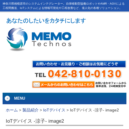
神奈川県相模原市のシステムインテグレーター。自律移動型協働ロボットやAMR・AGVによる
工程間搬送、IoTシステムによる情報可視化や工程改善など、省人化の各種ソリューション。
MENU
IoTデバイス -涼子- image2
ホーム
>
製品紹介
>
IoTデバイス
>
IoTデバイス -涼子- image2