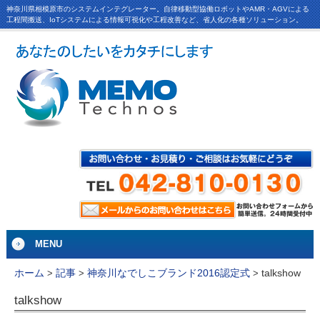
神奈川県相模原市のシステムインテグレーター。自律移動型協働ロボットやAMR・AGVによる
工程間搬送、IoTシステムによる情報可視化や工程改善など、省人化の各種ソリューション。
MENU
talkshow
ホーム
>
記事
>
神奈川なでしこブランド2016認定式
>
talkshow