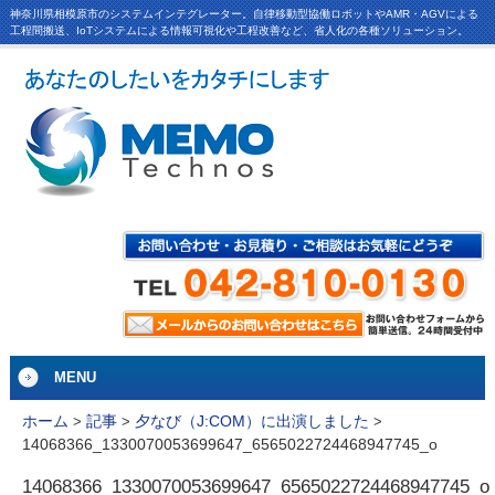
神奈川県相模原市のシステムインテグレーター。自律移動型協働ロボットやAMR・AGVによる
工程間搬送、IoTシステムによる情報可視化や工程改善など、省人化の各種ソリューション。
MENU
ホーム
>
記事
>
夕なび（J:COM）に出演しました
>
14068366_1330070053699647_6565022724468947745_o
14068366_1330070053699647_6565022724468947745_o