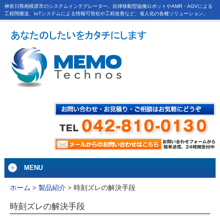
神奈川県相模原市のシステムインテグレーター。自律移動型協働ロボットやAMR・AGVによる
工程間搬送、IoTシステムによる情報可視化や工程改善など、省人化の各種ソリューション。
MENU
時刻ズレの解決手段
ホーム
>
製品紹介
>
時刻ズレの解決手段